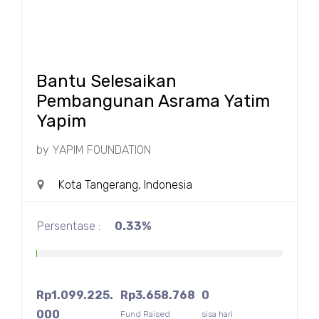
Bantu Selesaikan
Pembangunan Asrama Yatim
Yapim
by
YAPIM FOUNDATION
Kota Tangerang, Indonesia
Persentase :
0.33%
Rp
1.099.225.
Rp
3.658.768
0
000
Fund Raised
sisa hari