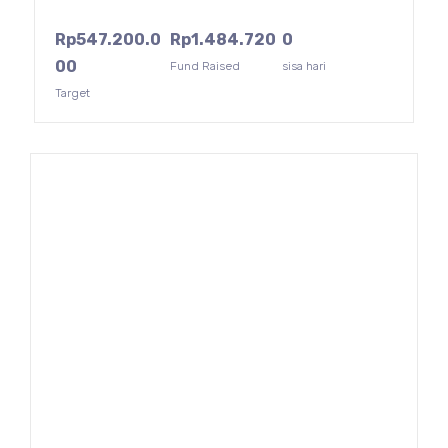
Rp
547.200.0
Rp
1.484.720
0
00
Fund Raised
sisa hari
Target