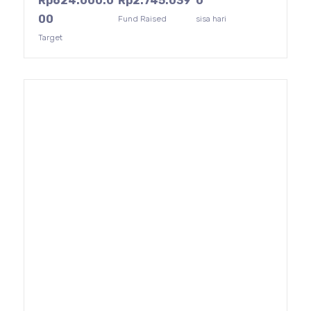
Rp
624.000.0
Rp
2.745.039
0
00
Fund Raised
sisa hari
Target