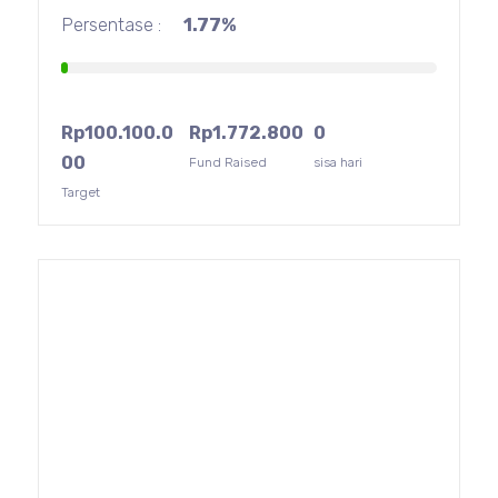
Persentase :
1.77%
Rp
100.100.0
Rp
1.772.800
0
00
Fund Raised
sisa hari
Target