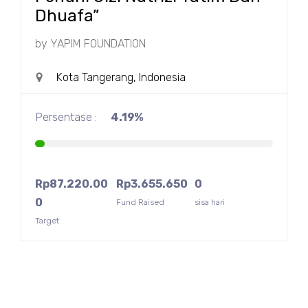
Dhuafa”
by
YAPIM FOUNDATION
Kota Tangerang, Indonesia
Persentase :
4.19%
Rp
87.220.00
Rp
3.655.650
0
0
Fund Raised
sisa hari
Target