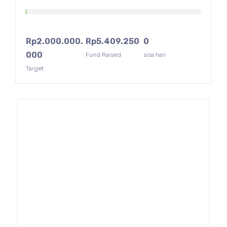
Rp
2.000.000.
Rp
5.409.250
0
000
Fund Raised
sisa hari
Target