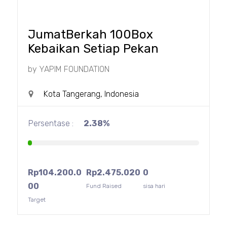
JumatBerkah 100Box
Kebaikan Setiap Pekan
by
YAPIM FOUNDATION
Kota Tangerang, Indonesia
Persentase :
2.38%
Rp
104.200.0
Rp
2.475.020
0
00
Fund Raised
sisa hari
Target