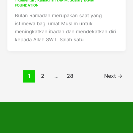
1 Komentar
/
Ramadhan YAPIM
,
Sosial
/
YAPIM
FOUNDATION
Bulan Ramadan merupakan saat yang
istimewa bagi umat Muslim untuk
meningkatkan ibadah dan mendekatkan diri
kepada Allah SWT. Salah satu
1
2
…
28
Next
→