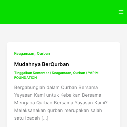
Lewati
ke
konten
,
Keagamaan
Qurban
Mudahnya BerQurban
Tinggalkan Komentar
/
Keagamaan
,
Qurban
/
YAPIM
FOUNDATION
Bergabunglah dalam Qurban Bersama
Yayasan Kami untuk Kebaikan Bersama
Mengapa Qurban Bersama Yayasan Kami?
Melaksanakan qurban merupakan salah
satu ibadah […]